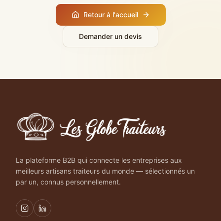
Retour à l'accueil
Demander un devis
La plateforme B2B qui connecte les entreprises aux
meilleurs artisans traiteurs du monde — sélectionnés un
par un, connus personnellement.